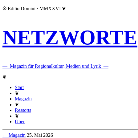
※
Editio Domini · MMXXVI
❦
NETZWORTE
—
Magazin für Regionalkultur, Medien und Lyrik
—
❦
Start
❦
Magazin
❦
Ressorts
❦
Über
← Magazin
25. Mai 2026