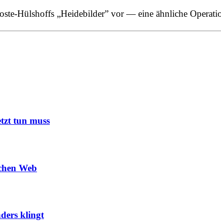
te-Hülshoffs „Heidebilder” vor — eine ähnliche Operation
tzt tun muss
schen Web
ers klingt