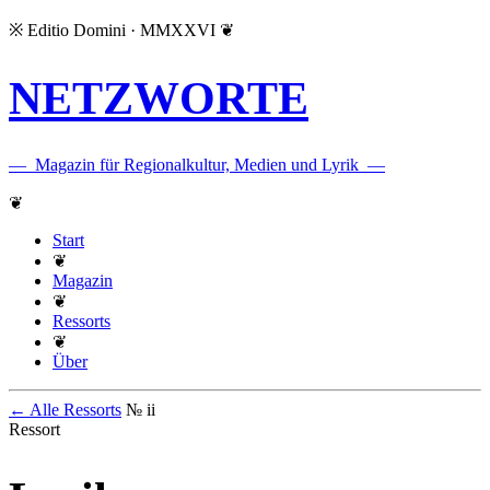
※
Editio Domini · MMXXVI
❦
NETZWORTE
—
Magazin für Regionalkultur, Medien und Lyrik
—
❦
Start
❦
Magazin
❦
Ressorts
❦
Über
← Alle Ressorts
№ ii
Ressort