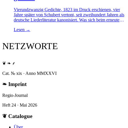
Vierundzwanzig Gedichte, 1823 im Druck erschienen, vier
Jahre später von Schubert vertont, seit zweihundert Jahren als
deutsche Liederliteratur kanonisiert. Was sich beim erneuten
Lesen zeigt — gerade an Müllers Sprache selbst, ohne die
Lesen
→
Musik im Ohr — überrascht.
NETZWORTE
❦ ❧ ⸙
Cat. № xix · Anno MMXXVI
❧
Imprint
Regio-Journal
Heft 24 · Mai 2026
❦
Catalogue
Über