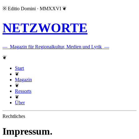
※
Editio Domini · MMXXVI
❦
NETZWORTE
—
Magazin für Regionalkultur, Medien und Lyrik
—
❦
Start
❦
Magazin
❦
Ressorts
❦
Über
Rechtliches
Impressum.